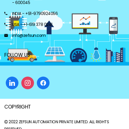
- 600045
INDIA - +91-9790924056
USA - +1-619 378 0241
info@zefsun.com
FOLLOW US
COPYRIGHT
2022
ZEFSUN AUTOMATION PRIVATE LIMITED
. ALL RIGHTS