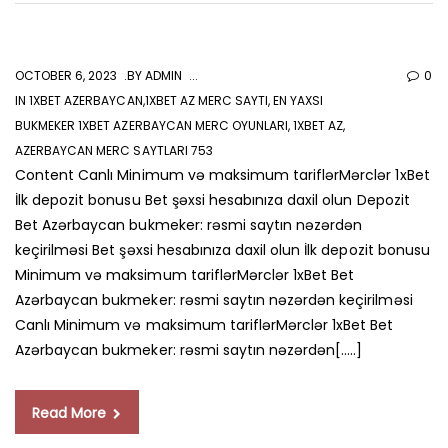
OCTOBER 6, 2023
BY
ADMIN
0
IN
1XBET AZERBAYCAN,1XBET AZ MERC SAYTI, EN YAXSI
BUKMEKER 1XBET AZERBAYCAN MERC OYUNLARI, 1XBET AZ,
AZERBAYCAN MERC SAYTLARI 753
Content Canlı Minimum və maksimum tariflərMərclər 1xBet
İlk depozit bonusu Bet şəxsi hesabınıza daxil olun Depozit
Bet Azərbaycan bukmeker: rəsmi saytın nəzərdən
keçirilməsi Bet şəxsi hesabınıza daxil olun İlk depozit bonusu
Minimum və maksimum tariflərMərclər 1xBet Bet
Azərbaycan bukmeker: rəsmi saytın nəzərdən keçirilməsi
Canlı Minimum və maksimum tariflərMərclər 1xBet Bet
Azərbaycan bukmeker: rəsmi saytın nəzərdən[…..]
Read More