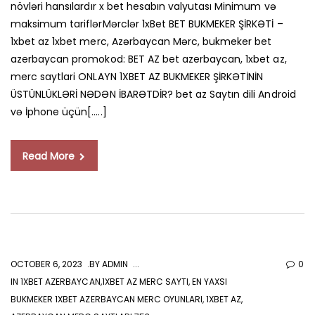
növləri hansılardır x bet hesabın valyutası Minimum və
maksimum tariflərMərclər 1xBet BET BUKMEKER ŞİRKƏTİ –
1xbet az 1xbet merc, Azərbaycan Mərc, bukmeker bet
azerbaycan promokod: BET AZ bet azerbaycan, 1xbet az,
merc saytlari ONLAYN 1XBET AZ BUKMEKER ŞİRKƏTİNİN
ÜSTÜNLÜKLƏRİ NƏDƏN İBARƏTDİR? bet az Saytın dili Android
və İphone üçün[…..]
Read More
OCTOBER 6, 2023
BY
ADMIN
0
IN
1XBET AZERBAYCAN,1XBET AZ MERC SAYTI, EN YAXSI
BUKMEKER 1XBET AZERBAYCAN MERC OYUNLARI, 1XBET AZ,