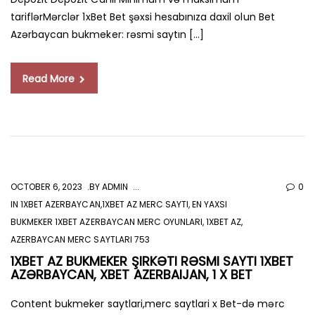
tariflərMərclər 1xBet Bet şəxsi hesabınıza daxil olun Bet
Azərbaycan bukmeker: rəsmi saytın […]
Read More
OCTOBER 6, 2023
BY
ADMIN
0
IN
1XBET AZERBAYCAN,1XBET AZ MERC SAYTI, EN YAXSI
BUKMEKER 1XBET AZERBAYCAN MERC OYUNLARI, 1XBET AZ,
AZERBAYCAN MERC SAYTLARI 753
1XBET AZ BUKMEKER ŞIRKƏTI RƏSMI SAYTI 1XBET
AZƏRBAYCAN, XBET AZERBAIJAN, 1 X BET
Content bukmeker saytlari,merc saytlari x Bet-də mərc