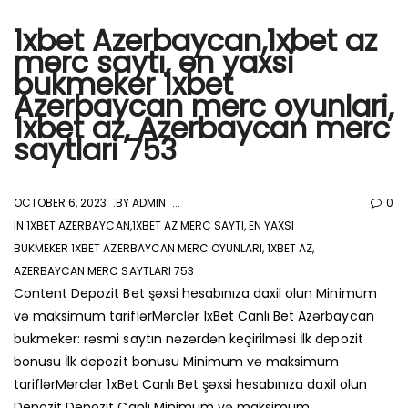
1xbet Azerbaycan,1xbet az
merc saytı, en yaxsi
bukmeker 1xbet
Azerbaycan merc oyunlari,
1xbet az, Azerbaycan merc
saytlari 753
OCTOBER 6, 2023
BY
ADMIN
0
IN
1XBET AZERBAYCAN,1XBET AZ MERC SAYTI, EN YAXSI
BUKMEKER 1XBET AZERBAYCAN MERC OYUNLARI, 1XBET AZ,
AZERBAYCAN MERC SAYTLARI 753
Content Depozit Bet şəxsi hesabınıza daxil olun Minimum
və maksimum tariflərMərclər 1xBet Canlı Bet Azərbaycan
bukmeker: rəsmi saytın nəzərdən keçirilməsi İlk depozit
bonusu İlk depozit bonusu Minimum və maksimum
tariflərMərclər 1xBet Canlı Bet şəxsi hesabınıza daxil olun
Depozit Depozit Canlı Minimum və maksimum