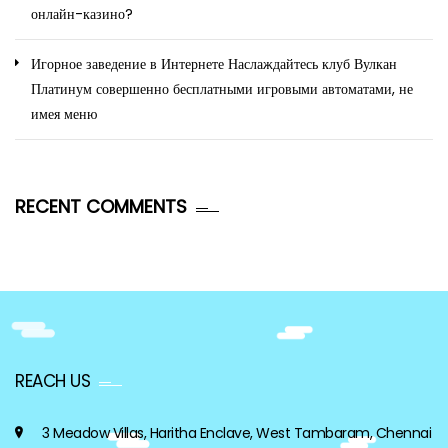
онлайн-казино?
Игорное заведение в Интернете Наслаждайтесь клуб Вулкан
Платинум совершенно бесплатными игровыми автоматами, не
имея меню
RECENT COMMENTS
REACH US
3 Meadow Villas, Haritha Enclave, West Tambaram, Chennai