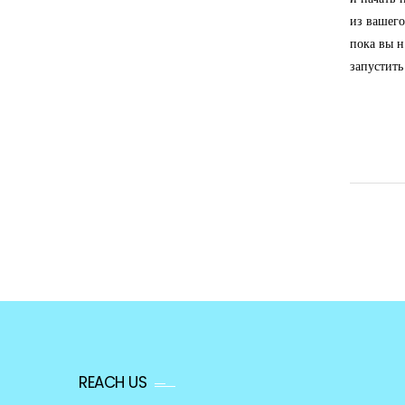
из вашего
пока вы н
запустить
REACH US