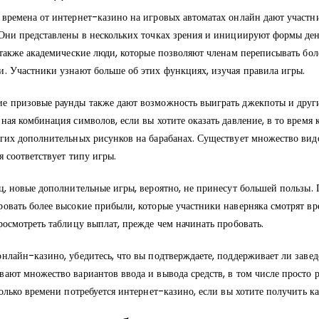
 времена от интернет-казино на игровых автоматах онлайн дают участ
 Они представлены в нескольких точках зрения и инициируют формы де
 также академические люди, которые позволяют членам переписывать бо
. Участники узнают больше об этих функциях, изучая правила игры.
е призовые раунды также дают возможность выиграть джекпоты и други
ная комбинация символов, если вы хотите оказать давление, в то время к
гих дополнительных рисунков на барабанах. Существует множество вид
ая соответствует типу игры.
ц, новые дополнительные игры, вероятно, не принесут большей пользы.
овать более высокие прибыли, которые участники наверняка смотрят вр
росмотреть таблицу выплат, прежде чем начинать пробовать.
нлайн-казино, убедитесь, что вы подтверждаете, поддерживает ли зав
ают множество вариантов ввода и вывода средств, в том числе просто
колько времени потребуется интернет-казино, если вы хотите получить 