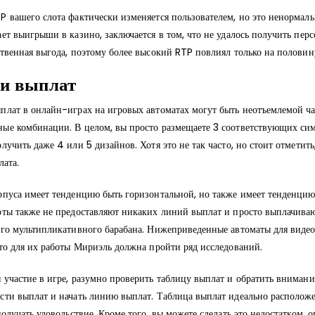
 вашего слота фактически изменяется пользователем, но это ненормал
ет выигрыши в казино, заключается в том, что не удалось получить перс
твенная выгода, поэтому более высокий RTP повлиял только на полови
и выплат
лат в онлайн-играх на игровых автоматах могут быть неотъемлемой час
е комбинации. В целом, вы просто размещаете 3 соответствующих симв
лучить даже 4 или 5 дизайнов. Хотя это не так часто, но стоит отметит
лата.
пуса имеет тенденцию быть горизонтальной, но также имеет тенденцию
ты также не предоставляют никаких линий выплат и просто выплачиваю
го мультипликативного барабана. Нижеприведенные автоматы для видео
то для их работы Мириэль должна пройти ряд исследований.
 участие в игре, разумно проверить таблицу выплат и обратить внима
ти выплат и начать линию выплат. Таблица выплат идеально расположен
получать удовольствие. Кроме того, вы можете сделать это недостатком