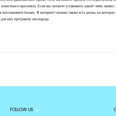
 известного проспекта. Если вы сможете установить какой-либо лимит, 
е восстановите баланс. В интернет-казино также есть доски, на которы
 для них программу кислорода.
FOLLOW US