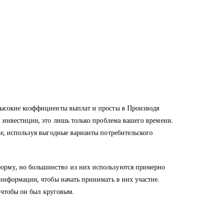
высокие коэффициенты выплат и просты в Производя
 инвестиции, это лишь только проблема вашего времени.
е, используя выгодные варианты потребительского
форму, но большинство из них используются примерно
информации, чтобы начать принимать в них участие.
, чтобы он был круговым.